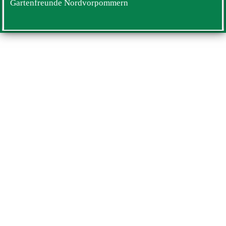
Gartenfreunde Nordvorpommern
e.V. ≈ 18311 Ribnitz - Damgarten ≈
Moskauer Str. 01