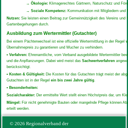
→ Ökologie:
Klimagerechtes Gärtnern, Naturschutz und Förder
→ Soziale Kompetenz:
Kommunikation mit Mitgliedern und 
Nutzen:
Sie leisten einen Beitrag zur Gemeinnützigkeit des Vereins und h
Gartenbegehungen durch.
Ausbildung zum Wertermittler (Gutachter)
Bei einem Pächterwechsel ist eine offizielle Wertermittlung in der Regel
v
Übernahmepreis zu garantieren und Wucher zu verhindern.
•
Verfahren:
Ehrenamtliche, vom Verband ausgebildete Wertermittler bewe
und die Anpflanzungen. Dabei wird meist das
Sachwertverfahren
angewan
berücksichtigt.
•
Kosten & Gültigkeit:
Die Kosten für das Gutachten trägt meist der abge
Gutachten ist in der Regel
ein bis zwei Jahre gültig
.
•
Besonderheiten:
Sozialcharakter:
Der ermittelte Wert stellt einen Höchstpreis dar, um Kle
Mängel:
Für nicht genehmigte Bauten oder mangelnde Pflege können A
erteilt werden.
©
202
6
Regionalverband der